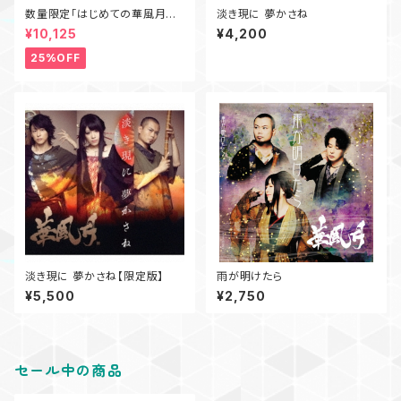
数量限定「はじめての華風月CD
淡き現に 夢かさね
セット」
¥10,125
¥4,200
25%OFF
淡き現に 夢かさね【限定版】
雨が明けたら
¥5,500
¥2,750
セール中の商品