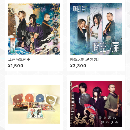
江戸時空列車
時空ノ扉【通常盤】
¥1,500
¥3,300