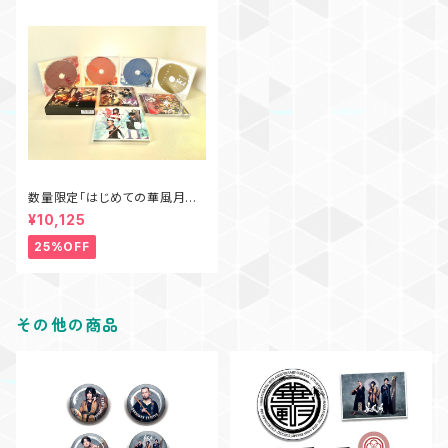
数量限定「はじめての華風月CD
セット」
¥10,125
25%OFF
その他の商品